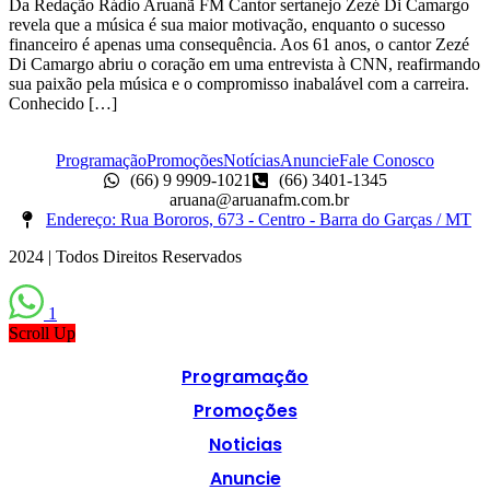
Da Redação Rádio Aruanã FM Cantor sertanejo Zezé Di Camargo
revela que a música é sua maior motivação, enquanto o sucesso
financeiro é apenas uma consequência. Aos 61 anos, o cantor Zezé
Di Camargo abriu o coração em uma entrevista à CNN, reafirmando
sua paixão pela música e o compromisso inabalável com a carreira.
Conhecido […]
Programação
Promoções
Notícias
Anuncie
Fale Conosco
(66) 9 9909-1021
(66) 3401-1345
aruana@aruanafm.com.br
Endereço: Rua Bororos, 673 - Centro - Barra do Garças / MT
2024 | Todos Direitos Reservados
1
Scroll Up
Programação
Promoções
Noticias
Anuncie