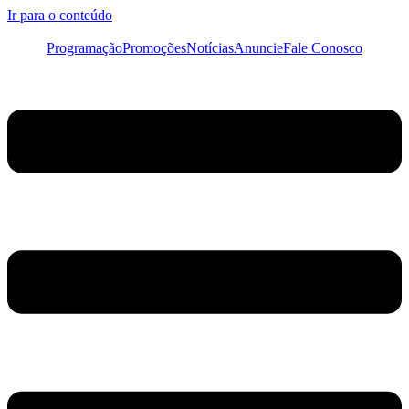
Ir para o conteúdo
Programação
Promoções
Notícias
Anuncie
Fale Conosco