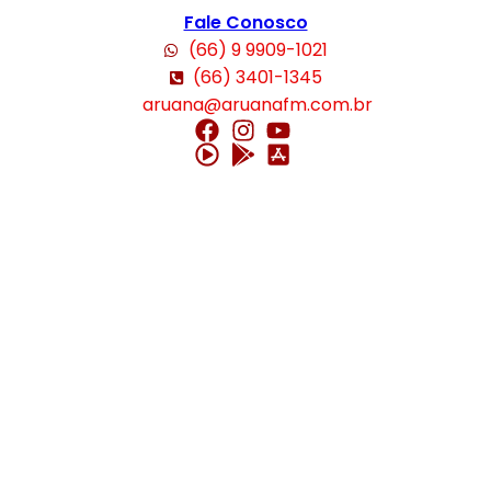
Fale Conosco
(66) 9 9909-1021
(66) 3401-1345
aruana@aruanafm.com.br
om
casibom güncel giriş
casibom giriş
casibom
casibom güncel giriş
casi