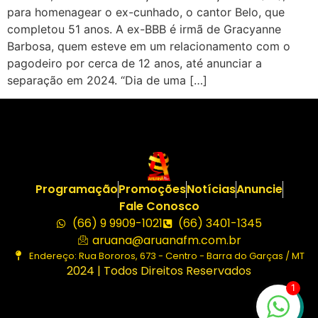
para homenagear o ex-cunhado, o cantor Belo, que
completou 51 anos. A ex-BBB é irmã de Gracyanne
Barbosa, quem esteve em um relacionamento com o
pagodeiro por cerca de 12 anos, até anunciar a
separação em 2024. “Dia de uma […]
Programação
Promoções
Notícias
Anuncie
Fale Conosco
(66) 9 9909-1021
(66) 3401-1345
aruana@aruanafm.com.br
Endereço: Rua Bororos, 673 - Centro - Barra do Garças / MT
2024 | Todos Direitos Reservados
1