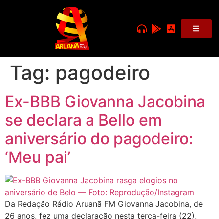
Tag:
pagodeiro
Ex-BBB Giovanna Jacobina
se declara a Bello em
aniversário do pagodeiro:
‘Meu pai’
Da Redação Rádio Aruanã FM Giovanna Jacobina, de
26 anos, fez uma declaração nesta terça-feira (22),