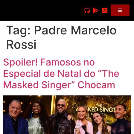
Tag:
Padre Marcelo
Rossi
Spoiler! Famosos no
Especial de Natal do “The
Masked Singer” Chocam