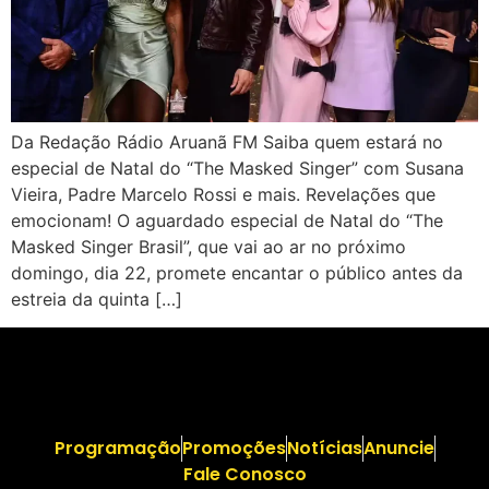
Da Redação Rádio Aruanã FM Saiba quem estará no
especial de Natal do “The Masked Singer” com Susana
Vieira, Padre Marcelo Rossi e mais. Revelações que
emocionam! O aguardado especial de Natal do “The
Masked Singer Brasil”, que vai ao ar no próximo
domingo, dia 22, promete encantar o público antes da
estreia da quinta […]
Programação
Promoções
Notícias
Anuncie
Fale Conosco