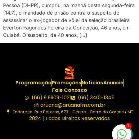
Pessoa (DHPP), cumpriu, na manhã desta segunda-feira
(14.7), o mandado de prisão contra o suspeito de
assassinar o ex-jogador de vôlei da seleção brasileira
Everton Fagundes Pereira da Conceição, 46 anos, em
Cuiabá. O suspeito, de 40 anos, […]
Programação
Promoções
Notícias
Anuncie
Fale Conosco
(66) 9 9909-1021
(66) 3401-1345
aruana@aruanafm.com.br
Endereço: Rua Bororos, 673 - Centro - Barra do Garças / MT
2024 | Todos Direitos Reservados
1