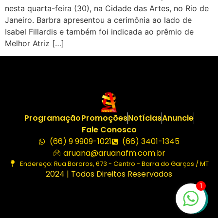
nesta quarta-feira (30), na Cidade das Artes, no Rio de
Janeiro. Barbra apresentou a cerimônia ao lado de
Isabel Fillardis e também foi indicada ao prêmio de
Melhor Atriz […]
Programação
Promoções
Notícias
Anuncie
Fale Conosco
(66) 9 9909-1021
(66) 3401-1345
aruana@aruanafm.com.br
Endereço: Rua Bororos, 673 - Centro - Barra do Garças / MT
2024 | Todos Direitos Reservados
1