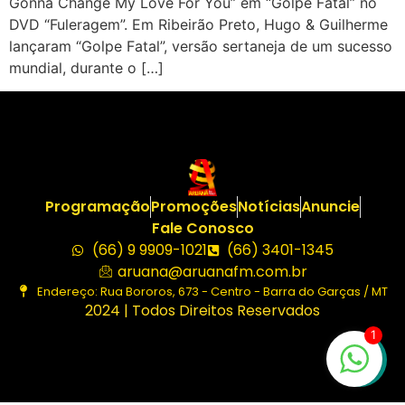
Gonna Change My Love For You” em “Golpe Fatal” no
DVD “Fuleragem”. Em Ribeirão Preto, Hugo & Guilherme
lançaram “Golpe Fatal”, versão sertaneja de um sucesso
mundial, durante o […]
Programação
Promoções
Notícias
Anuncie
Fale Conosco
(66) 9 9909-1021
(66) 3401-1345
aruana@aruanafm.com.br
Endereço: Rua Bororos, 673 - Centro - Barra do Garças / MT
2024 | Todos Direitos Reservados
1