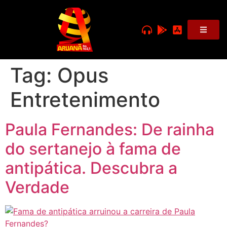
Tag:
Opus
Entretenimento
Paula Fernandes: De rainha
do sertanejo à fama de
antipática. Descubra a
Verdade