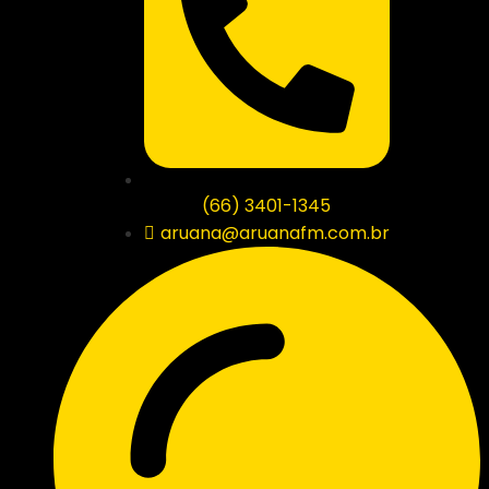
(66) 3401-1345
aruana@aruanafm.com.br