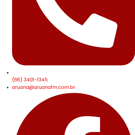
(66) 3401-1345
aruana@aruanafm.com.br