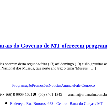
urais do Governo de MT oferecem programa
ocorrem desta segunda-feira (13) até domingo (19) e são gratuitas ao
a Nacional dos Museus, que neste ano traz o tema ‘Museus, […]
Programação
Promoções
Notícias
Anuncie
Fale Conosco
(66) 9 9909-1021
(66) 3401-1345
aruana@aruanafm.com.b
Endereço: Rua Bororos, 673 - Centro - Barra do Garças / MT