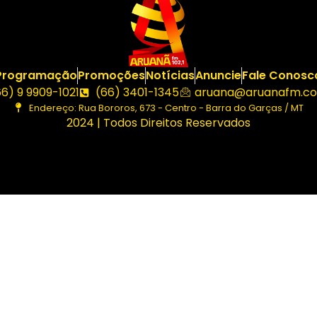
Programação
Promoções
Notícias
Anuncie
Fale Conosc
66) 9 9909-1021
(66) 3401-1345
aruana@aruanafm.co
Endereço: Rua Bororos, 673 - Centro - Barra do Garças / MT
2024 | Todos Direitos Reservados
el giriş
starzbet giriş
starzbet
starzbet güncel giriş
starzbe