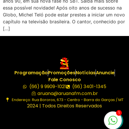
anos 90, em sua nova fase no SBT. Saiba mais sobre
essa possível novidade! Após oito anos de sucesso na
Globo, Michel Teló pode estar prestes a iniciar um novo
capítulo na televisão brasileira. O cantor, conhecido por
[…]
Programação
Promoções
Notícias
Anuncie
Fale Conosco
(66) 9 9909-1021
(66) 3401-1345
aruana@aruanafm.com.br
Endereço: Rua Bororos, 673 - Centro - Barra do Garças / MT
2024 | Todos Direitos Reservados
1