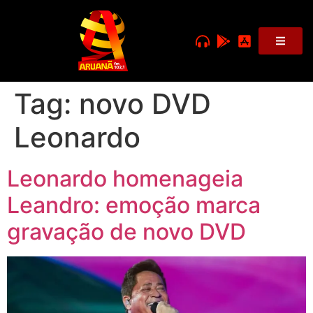
Tag:
novo DVD
Leonardo
Leonardo homenageia
Leandro: emoção marca
gravação de novo DVD