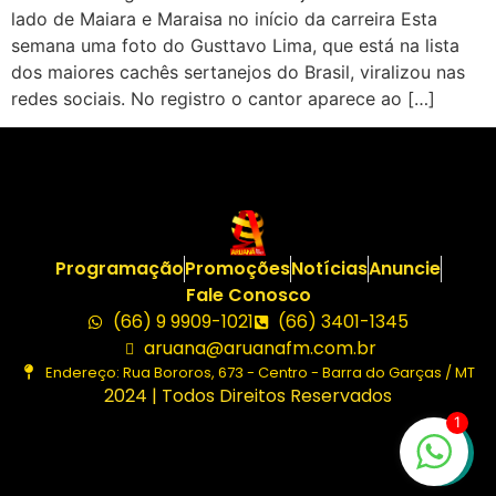
lado de Maiara e Maraisa no início da carreira Esta
semana uma foto do Gusttavo Lima, que está na lista
dos maiores cachês sertanejos do Brasil, viralizou nas
redes sociais. No registro o cantor aparece ao […]
Programação
Promoções
Notícias
Anuncie
Fale Conosco
(66) 9 9909-1021
(66) 3401-1345
aruana@aruanafm.com.br
Endereço: Rua Bororos, 673 - Centro - Barra do Garças / MT
2024 | Todos Direitos Reservados
1