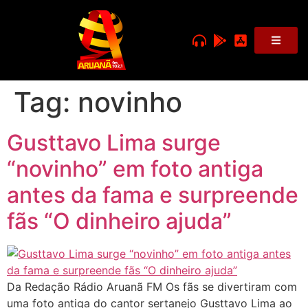
Tag:
novinho
Gusttavo Lima surge
“novinho” em foto antiga
antes da fama e surpreende
fãs “O dinheiro ajuda”
Da Redação Rádio Aruanã FM Os fãs se divertiram com
uma foto antiga do cantor sertanejo Gusttavo Lima ao