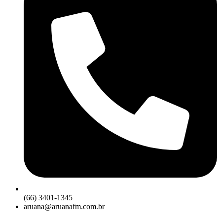
(66) 3401-1345
aruana@aruanafm.com.br