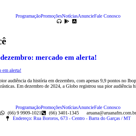
Programação
Promoções
Notícias
Anuncie
Fale Conosco
cê
m dezembro: mercado em alerta!
r audiência da história em dezembro, com apenas 9,9 pontos no Ibope.
rásticas. Em dezembro de 2024, a Globo registrou sua pior audiência h
Programação
Promoções
Notícias
Anuncie
Fale Conosco
(66) 9 9909-1021
(66) 3401-1345
aruana@aruanafm.com.b
Endereço: Rua Bororos, 673 - Centro - Barra do Garças / MT