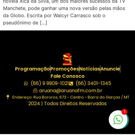
novela Xica da Silva, um dos maiores sucessos da TV
Manchete, pode ganhar uma nova versão pelas mãos
da Globo. Escrita por Walcyr Carrasco sob o
pseudônimo de […]
Programação
Promoções
Notícias
Anuncie
Fale Conosco
(66) 9 9909-1021
(66) 3401-1345
aruana@aruanafm.com.br
Endereço: Rua Bororos, 673 - Centro - Barra do Garças / MT
2024 | Todos Direitos Reservados
1