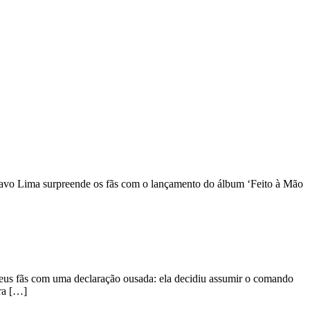
avo Lima surpreende os fãs com o lançamento do álbum ‘Feito à Mão
eus fãs com uma declaração ousada: ela decidiu assumir o comando
ara […]