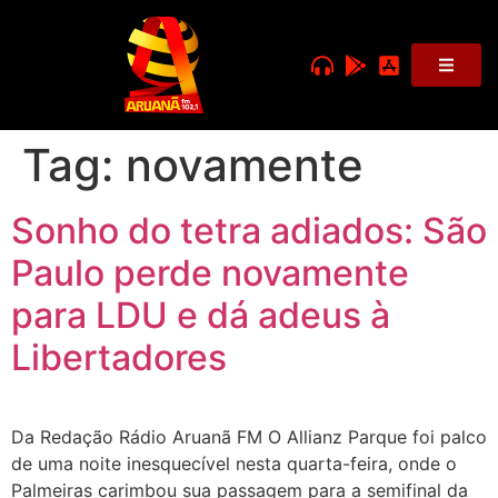
Tag:
novamente
Sonho do tetra adiados: São
Paulo perde novamente
para LDU e dá adeus à
Libertadores
Da Redação Rádio Aruanã FM O Allianz Parque foi palco
de uma noite inesquecível nesta quarta-feira, onde o
Palmeiras carimbou sua passagem para a semifinal da