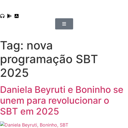
Tag:
nova
programação SBT
2025
Daniela Beyruti e Boninho se
unem para revolucionar o
SBT em 2025