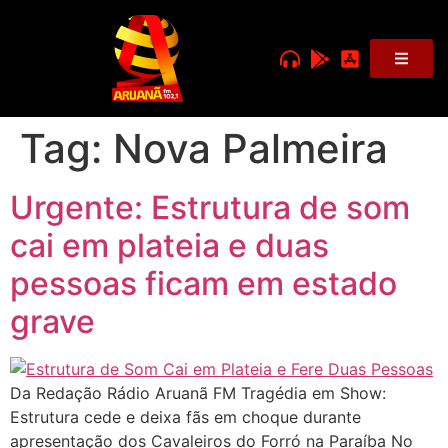
Tag:
Nova Palmeira
Urgente: Estrutura de som
cai em plateia e duas
pessoas ficam em estado
grave
Da Redação Rádio Aruanã FM Tragédia em Show:
Estrutura cede e deixa fãs em choque durante
apresentação dos Cavaleiros do Forró na Paraíba No