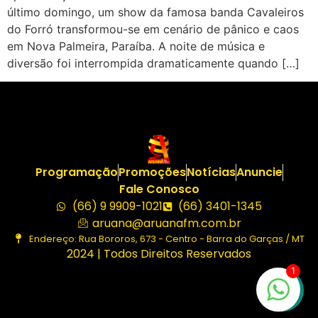
último domingo, um show da famosa banda Cavaleiros
do Forró transformou-se em cenário de pânico e caos
em Nova Palmeira, Paraíba. A noite de música e
diversão foi interrompida dramaticamente quando […]
Programação
Promoções
Notícias
Anuncie
Fale Conosco
(66) 9 9909-1021
(66) 3401-1345
aruana@aruanafm.com.br
Endereço: Rua Bororos, 673 - Centro - Barra do Garças / MT
2024 | Todos Direitos Reservados
1