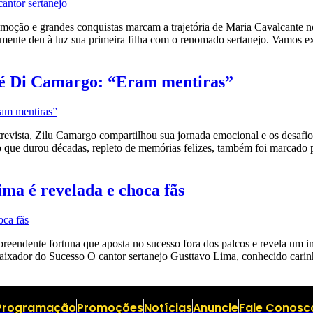
ção e grandes conquistas marcam a trajetória de Maria Cavalcante no
mente deu à luz sua primeira filha com o renomado sertanejo. Vamos ex
ezé Di Camargo: “Eram mentiras”
ista, Zilu Camargo compartilhou sua jornada emocional e os desafios
ue durou décadas, repleto de memórias felizes, também foi marcado po
ima é revelada e choca fãs
ndente fortuna que aposta no sucesso fora dos palcos e revela um im
xador do Sucesso O cantor sertanejo Gusttavo Lima, conhecido carin
Programação
Promoções
Notícias
Anuncie
Fale Conosc