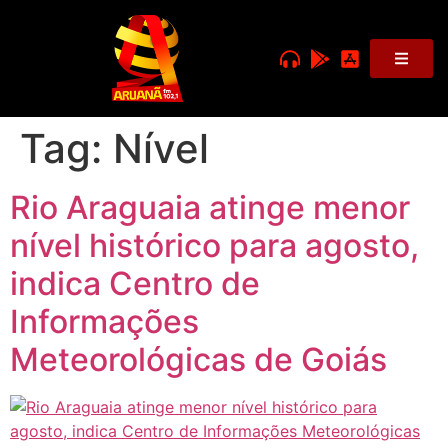
Tag:
Nível
Rio Araguaia atinge menor
nível histórico para agosto,
indica Centro de
Informações
Meteorológicas de Goiás