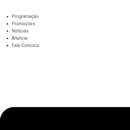
Ir
para
Programação
o
Promoções
conteúdo
Notícias
Anuncie
Fale Conosco