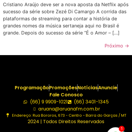
Cristiano Araújo deve ser a nova aposta da Netflix após
sucesso da série sobre Zezé Di Camargo A corrida das
plataformas de streaming para contar a história de
grandes nomes da música sertaneja aqui no Brasil é
grande. Depois do sucesso da série “É o Amor – […]
Próximo
→
Programação
Promoções
Notícias
Anuncie
Fale Conosco
(66) 9 9909-1021
(66) 3401-1345
aruana@aruanafm.com.br
Endereço: Rua Bororos, 673 - Centro - Barra do Garças / MT
2024 | Todos Direitos Reservados
1