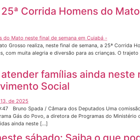
ve 25ª Corrida Homens do Mato
to Grosso realiza, neste final de semana, a 25ª Corrida H
as, com muita alegria e diversão para as crianças. O trajet
atender famílias ainda neste 
lvimento Social
9:47 Bruno Spada / Câmara dos Deputados Uma comissão mi
ama Gás do Povo, a diretora de Programas do Ministério d
idas ainda neste […]
neste sábado: Saiba o que po