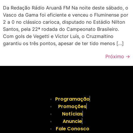
Da Redação Rádio Aruanã FM Na noite deste sábado, o
Vasco da Gama foi eficiente e venceu o Fluminense por
2 a 0 no clássico carioca, disputado no Estádio Nilton
Santos, pela 22ª rodada do Campeonato Brasileiro.
Com gols de Vegetti e Victor Luís, o Cruzmaltino
garantiu os três pontos, apesar de ter tido menos […]
Próximo
→
Programação
Promoções
Notícias
Anuncie
Fale Conosco