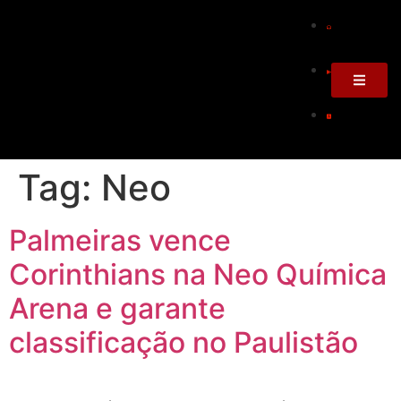
Tag:
Neo
Palmeiras vence
Corinthians na Neo Química
Arena e garante
classificação no Paulistão