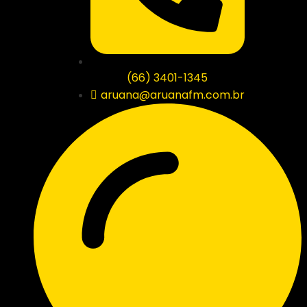
(66) 3401-1345
aruana@aruanafm.com.br