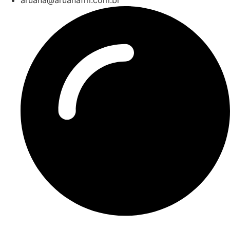
aruana@aruanafm.com.br