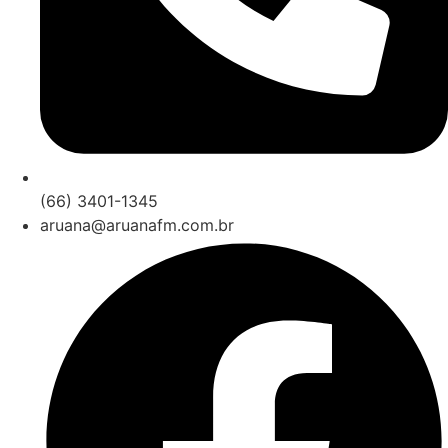
(66) 3401-1345
aruana@aruanafm.com.br