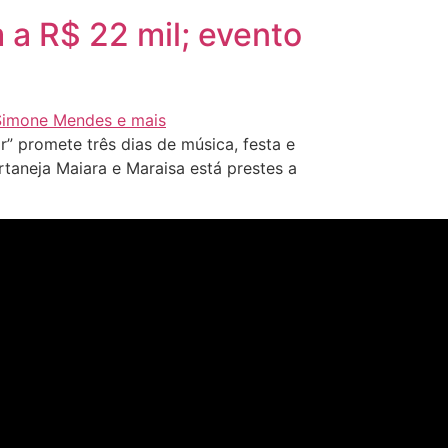
 a R$ 22 mil; evento
” promete três dias de música, festa e
taneja Maiara e Maraisa está prestes a