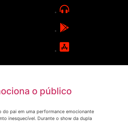
mociona o público
ado do pai em uma performance emocionante
nto inesquecível. Durante o show da dupla