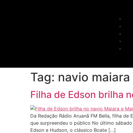
Tag:
navio maiara
Filha de Edson brilha 
Da Redação Rádio Aruanã FM Bella, filha de
que surpreendeu o público No último sábado 
Edson e Hudson, o clássico Boate […]