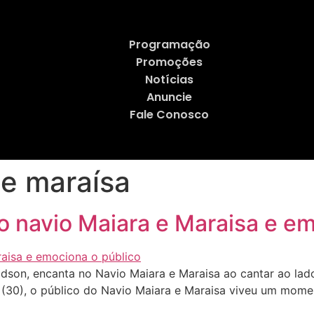
Programação
Promoções
Notícias
Anuncie
Fale Conosco
 e maraísa
no navio Maiara e Maraisa e e
 Edson, encanta no Navio Maiara e Maraisa ao cantar ao l
(30), o público do Navio Maiara e Maraisa viveu um mome