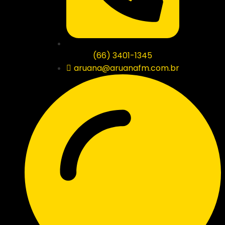
(66) 3401-1345
aruana@aruanafm.com.br