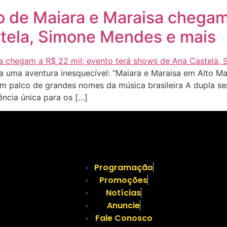
o de Maiara e Maraisa chegam
tela, Simone Mendes e mais
uma aventura inesquecível: “Maiara e Maraisa em Alto Mar
 palco de grandes nomes da música brasileira A dupla ser
ncia única para os […]
Programação
Promoções
Notícias
Anuncie
Fale Conosco