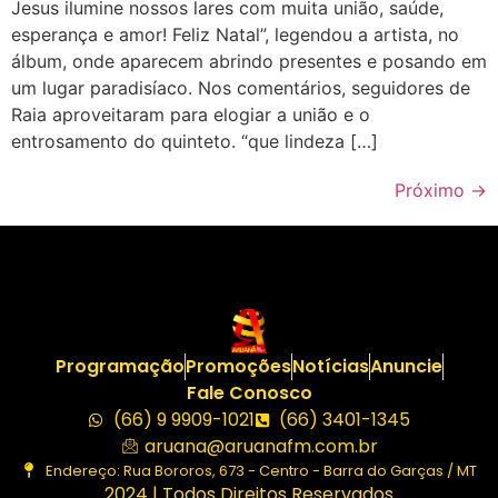
Jesus ilumine nossos lares com muita união, saúde,
esperança e amor! Feliz Natal”, legendou a artista, no
álbum, onde aparecem abrindo presentes e posando em
um lugar paradisíaco. Nos comentários, seguidores de
Raia aproveitaram para elogiar a união e o
entrosamento do quinteto. “que lindeza […]
Próximo
→
Programação
Promoções
Notícias
Anuncie
Fale Conosco
(66) 9 9909-1021
(66) 3401-1345
aruana@aruanafm.com.br
Endereço: Rua Bororos, 673 - Centro - Barra do Garças / MT
2024 | Todos Direitos Reservados