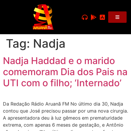
Tag:
Nadja
Nadja Haddad e o marido
comemoram Dia dos Pais na
UTI com o filho; ‘Internado’
Da Redação Rádio Aruanã FM No último dia 30, Nadja
contou que José precisou passar por uma nova cirurgia.
A apresentadora deu à luz gêmeos em prematuridade
extrema, com apenas 6 meses de gestação, e Antônio