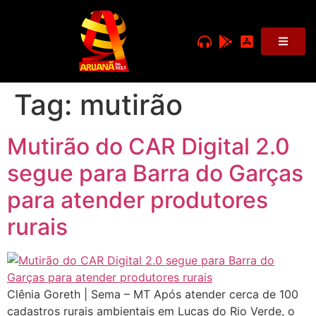
Tag:
mutirão
Mutirão do CAR Digital 2.0
segue para Barra do Garças
para atender produtores
rurais
Clênia Goreth | Sema – MT Após atender cerca de 100
cadastros rurais ambientais em Lucas do Rio Verde, o