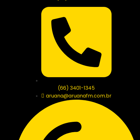
(66) 3401-1345
aruana@aruanafm.com.br