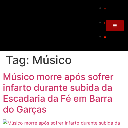
Tag:
Músico
Músico morre após sofrer
infarto durante subida da
Escadaria da Fé em Barra
do Garças