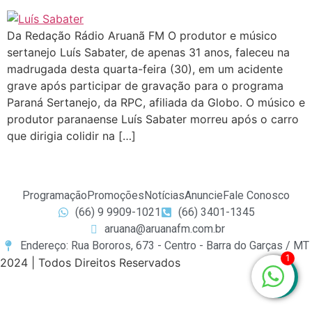
Da Redação Rádio Aruanã FM O produtor e músico
sertanejo Luís Sabater, de apenas 31 anos, faleceu na
madrugada desta quarta-feira (30), em um acidente
grave após participar de gravação para o programa
Paraná Sertanejo, da RPC, afiliada da Globo. O músico e
produtor paranaense Luís Sabater morreu após o carro
que dirigia colidir na […]
Programação
Promoções
Notícias
Anuncie
Fale Conosco
(66) 9 9909-1021
(66) 3401-1345
aruana@aruanafm.com.br
Endereço: Rua Bororos, 673 - Centro - Barra do Garças / MT
1
2024 | Todos Direitos Reservados
bet
starzbet güncel giriş
starzbet giriş
starzbet
starzbet gün