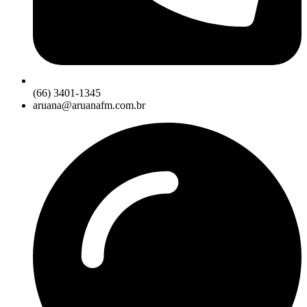
(66) 3401-1345
aruana@aruanafm.com.br