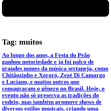
Tag:
muitos
Ao longo dos anos, a Festa do Peão
ganhou notoriedade e já foi palco de
grandes nomes da música sertaneja, como
Chitãozinho e Xororó, Zezé Di Camargo
e Luciano, e muitos outros que
consagraram o gênero no Brasil. Hoje, o
evento não só preserva as tradições do
rodeio, mas também promove shows de
diversos estilos musicais, criando uma