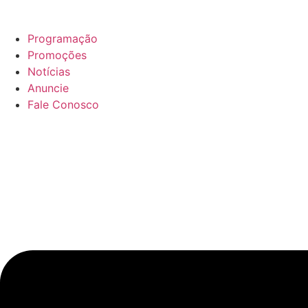
Ir
para
Programação
o
Promoções
conteúdo
Notícias
Anuncie
Fale Conosco