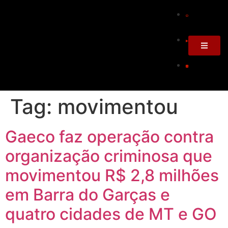
Tag:
movimentou
Gaeco faz operação contra
organização criminosa que
movimentou R$ 2,8 milhões
em Barra do Garças e
quatro cidades de MT e GO