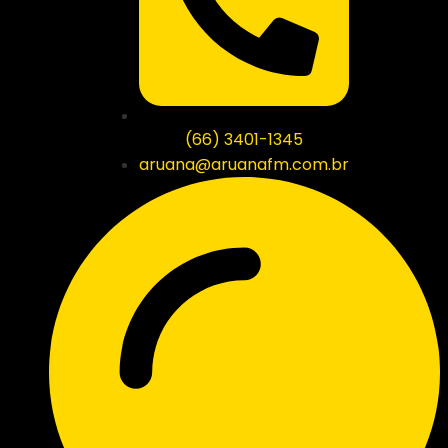
(66) 3401-1345
aruana@aruanafm.com.br