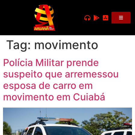
Tag:
movimento
Polícia Militar prende
suspeito que arremessou
esposa de carro em
movimento em Cuiabá