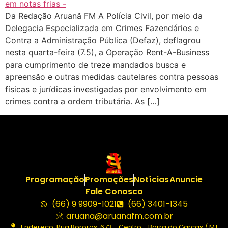
Da Redação Aruanã FM A Polícia Civil, por meio da
Delegacia Especializada em Crimes Fazendários e
Contra a Administração Pública (Defaz), deflagrou
nesta quarta-feira (7.5), a Operação Rent-A-Business
para cumprimento de treze mandados busca e
apreensão e outras medidas cautelares contra pessoas
físicas e jurídicas investigadas por envolvimento em
crimes contra a ordem tributária. As […]
Programação
Promoções
Notícias
Anuncie
Fale Conosco
(66) 9 9909-1021
(66) 3401-1345
aruana@aruanafm.com.br
Endereço: Rua Bororos, 673 - Centro - Barra do Garças / MT