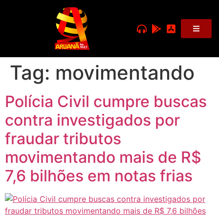
Tag:
movimentando
Polícia Civil cumpre buscas
contra investigados por
fraudar tributos
movimentando mais de R$
7,6 bilhões em notas frias