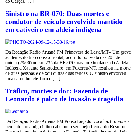
do Garças, […]
Sinistro na BR-070: Duas mortes e
condutor de veículo envolvido mantido
em cativeiro em aldeia indígena
Da Redação Rádio Aruanã FM Primavera do Leste/MT– Um grave
acidente, do tipo colisão frontal, ocorrido por volta das 20h de
ontem (29/06) no km 235 da BR-070, nas proximidades da Aldeia
Indígena Xavante Sangradouro, em Poxoréu/MT, resultou na morte
de duas pessoas e deixou outras duas feridas. O sinistro envolveu
uma caminhonete Toro e […]
Tráfico, mortes e dor: Fazenda de
Leonardo é palco de invasão e tragédia
Da Redação Rádio Aruanã FM Pouso forçado, cocaína, tiroteio e a
perda de um amigo íntimo abalam o sertanejo Leonardo Resumo:
Em um intervalo de dois anos, a Fazenda Talismã, de propriedade