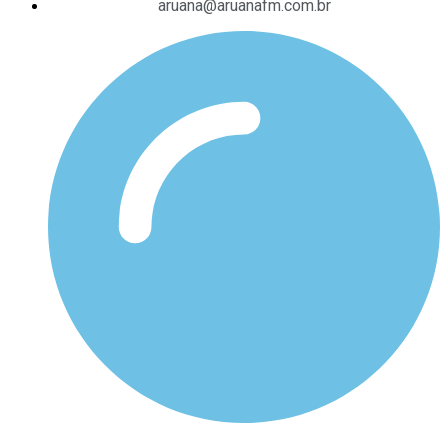
aruana@aruanafm.com.br