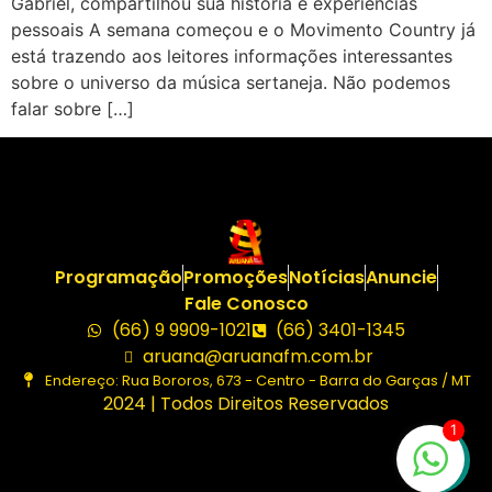
Gabriel, compartilhou sua história e experiências
pessoais A semana começou e o Movimento Country já
está trazendo aos leitores informações interessantes
sobre o universo da música sertaneja. Não podemos
falar sobre […]
Programação
Promoções
Notícias
Anuncie
Fale Conosco
(66) 9 9909-1021
(66) 3401-1345
aruana@aruanafm.com.br
Endereço: Rua Bororos, 673 - Centro - Barra do Garças / MT
2024 | Todos Direitos Reservados
1