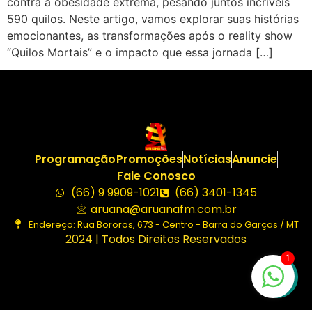
contra a obesidade extrema, pesando juntos incríveis
590 quilos. Neste artigo, vamos explorar suas histórias
emocionantes, as transformações após o reality show
“Quilos Mortais” e o impacto que essa jornada […]
Programação
Promoções
Notícias
Anuncie
Fale Conosco
(66) 9 9909-1021
(66) 3401-1345
aruana@aruanafm.com.br
Endereço: Rua Bororos, 673 - Centro - Barra do Garças / MT
2024 | Todos Direitos Reservados
1