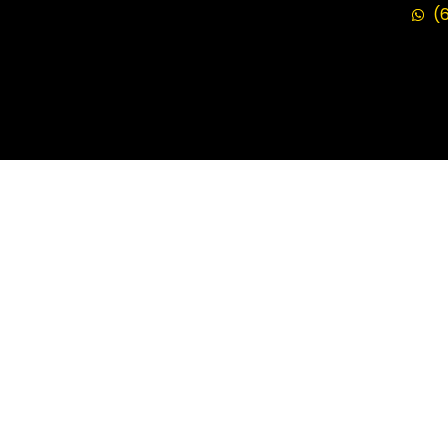
(
et
ultrabet güncel giriş
ultrabet giriş
ultrabet
ultrabet güncel