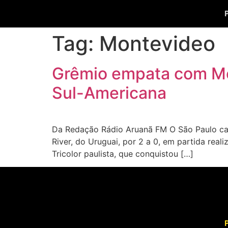
Tag:
Montevideo
Grêmio empata com Mon
Sul-Americana
Da Redação Rádio Aruanã FM O São Paulo cari
River, do Uruguai, por 2 a 0, em partida rea
Tricolor paulista, que conquistou […]