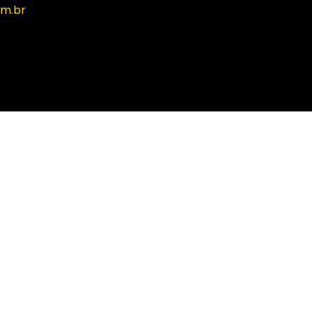
m.br
iş
betasus
betasus güncel giriş
betasus giriş
betasus
betasu