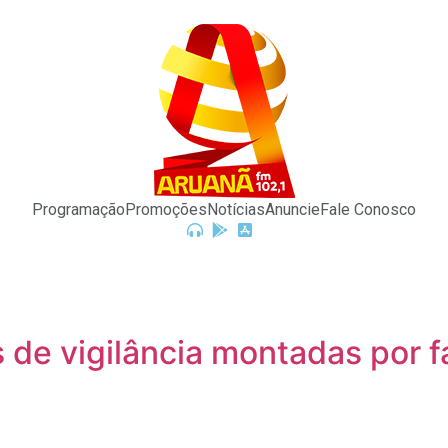
Programação
Promoções
Notícias
Anuncie
Fale Conosco
 de vigilância montadas por f