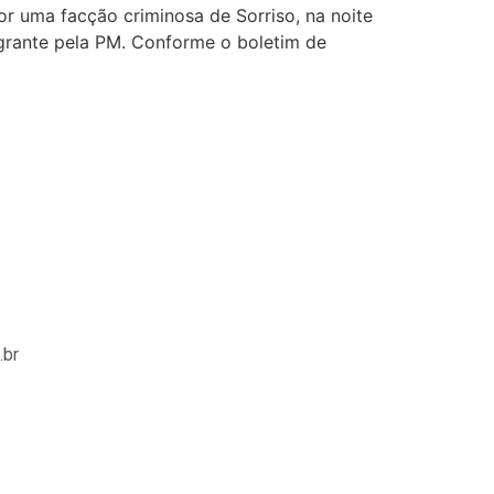
or uma facção criminosa de Sorriso, na noite
agrante pela PM. Conforme o boletim de
.br
et giriş
starzbet
xslot güncel giriş
xslot giriş
xslot
xslot gün