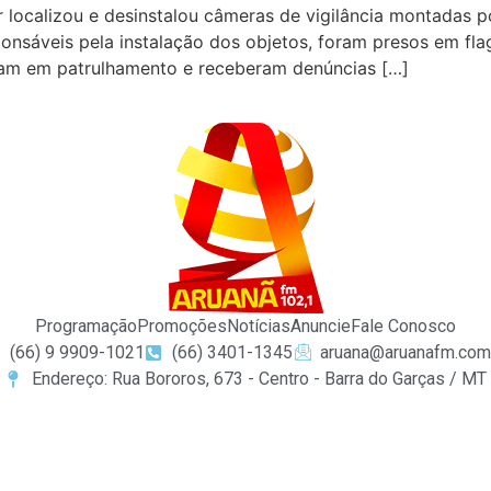
 localizou e desinstalou câmeras de vigilância montadas p
ponsáveis pela instalação dos objetos, foram presos em fl
avam em patrulhamento e receberam denúncias […]
Programação
Promoções
Notícias
Anuncie
Fale Conosco
(66) 9 9909-1021
(66) 3401-1345
aruana@aruanafm.com
Endereço: Rua Bororos, 673 - Centro - Barra do Garças / MT
cel giriş
starzbet giriş
starzbet
starzbet güncel giriş
starzb