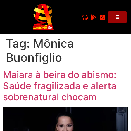
Tag:
Mônica
Buonfiglio
Maiara à beira do abismo:
Saúde fragilizada e alerta
sobrenatural chocam