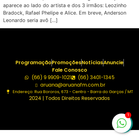
aparece ao lado do artista e dos 3 irmãos: Leozinho
Bradock, Rafael Phelipe e Alice. Em breve, Anderson
Leonardo seria avô […]
Programação
Promoções
Notícias
Anuncie
Fale Conosco
(66) 9 9909-1021
(66) 3401-1345
aruana@aruanafm.com.br
Endereço: Rua Bororos, 673 - Centro - Barra do Garças / MT
2024 | Todos Direitos Reservados
1
bom
casibom güncel giriş
casibom giriş
casibom
casibom gü