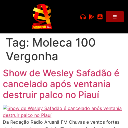
Tag:
Moleca 100
Vergonha
Show de Wesley Safadão é
cancelado após ventania
destruir palco no Piauí
Da Redação Rádio Aruanã FM Chuvas e ventos fortes