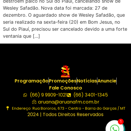
destroem palco no Sul do Piauí, cancelando show de
Wesley Safadão. Nova data foi marcada: 27 de
dezembro. O aguardado show de Wesley Safadão, que
seria realizado na sexta-feira (20) em Bom Jesus, no
Sul do Piauí, precisou ser cancelado devido a uma forte
ventania que […]
Programação
Promoções
Notícias
Anuncie
Fale Conosco
(66) 9 9909-1021
(66) 3401-1345
aruana@aruanafm.com.br
Endereço: Rua Bororos, 673 - Centro - Barra do Garças / MT
2024 | Todos Direitos Reservados
1