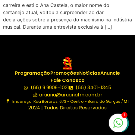
carreira e estilo Ana Castela, o maior nome do
sertanejo atual, voltou a surpreender ao dar
declarações sobre a presença do machismo na indústria
musical. Durante uma entrevista exclusiva à […]
Programação
Promoções
Notícias
Anuncie
Fale Conosco
(66) 9 9909-1021
(66) 3401-1345
aruana@aruanafm.com.br
Endereço: Rua Bororos, 673 - Centro - Barra do Garças / MT
2024 | Todos Direitos Reservados
1