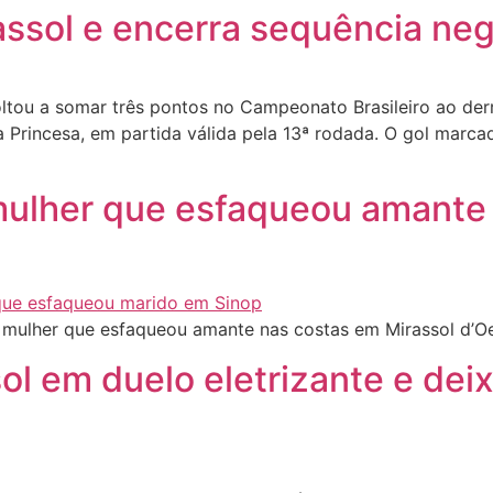
ssol e encerra sequência nega
ou a somar três pontos no Campeonato Brasileiro ao derro
 Princesa, em partida válida pela 13ª rodada. O gol marcad
e mulher que esfaqueou amante
e mulher que esfaqueou amante nas costas em Mirassol d’O
l em duelo eletrizante e dei