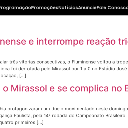
Programação
Promoções
Notícias
Anuncie
Fale Conosc
nense e interrompe reação tric
r três vitórias consecutivas, o Fluminense voltou a trope
arioca foi derrotada pelo Mirassol por 1 a 0 no Estádio J
locação, […]
 o Mirassol e se complica no B
hia protagonizaram um duelo movimentado neste domingo
nça Paulista, pela 14ª rodada do Campeonato Brasileiro. O
quatro primeiros […]