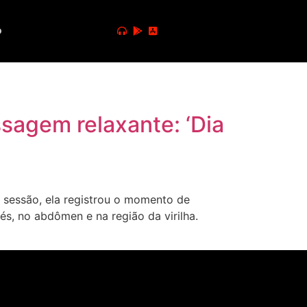
o
sagem relaxante: ‘Dia
 sessão, ela registrou o momento de
s, no abdômen e na região da virilha.