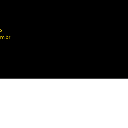
o
m.br
t giriş
starzbet
xslot güncel giriş
xslot giriş
xslot
xslot günc