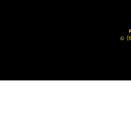
(
et
starzbet güncel giriş
starzbet giriş
starzbet
starzbet günc